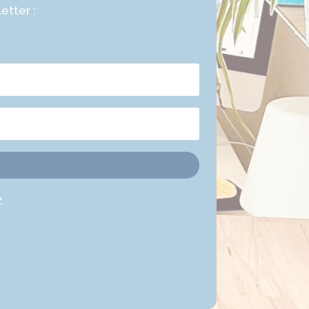
etter :
.