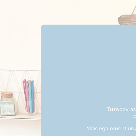
Tu recevras
p
Mais également un a