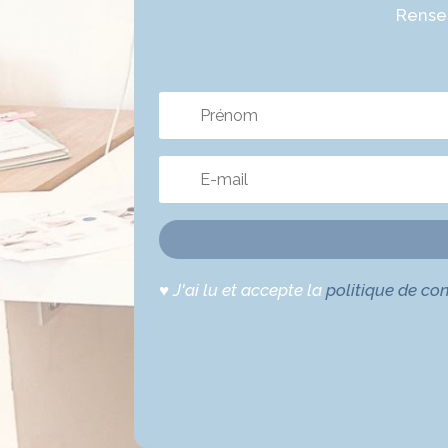
Rensei
♥
J'ai lu et accepte la
politique de con