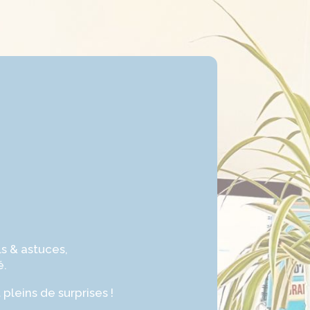
s & astuces,
é.
leins de surprises !