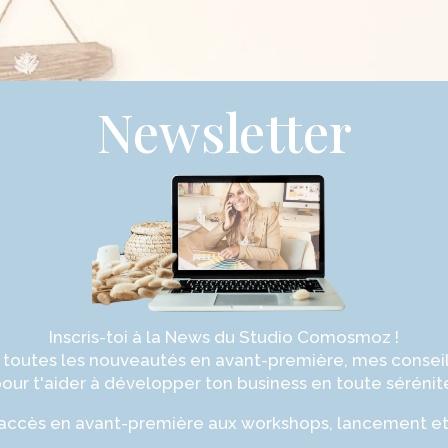
Newsletter
Inscris-toi à la News du Studio Comosmoz !
 toutes les nouveautés en avant-première, mes conseil
our t'aider à développer ton business en toute sérénit
ccès en avant-première aux workshops, lancement et p