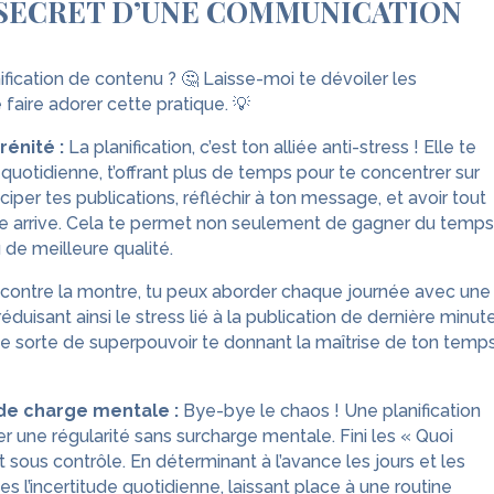
E SECRET D’UNE COMMUNICATION
ification de contenu ? 🤔 Laisse-moi te dévoiler les
faire adorer cette pratique. 💡
rénité :
La planification, c’est ton alliée anti-stress ! Elle te
n quotidienne, t’offrant plus de temps pour te concentrer sur
iciper tes publications, réfléchir à ton message, et avoir tout
e arrive. Cela te permet non seulement de gagner du temps
 de meilleure qualité.
 contre la montre, tu peux aborder chaque journée avec une
 réduisant ainsi le stress lié à la publication de dernière minute
une sorte de superpouvoir te donnant la maîtrise de ton temp
 de charge mentale :
Bye-bye le chaos ! Une planification
r une régularité sans surcharge mentale. Fini les « Quoi
t sous contrôle. En déterminant à l’avance les jours et les
es l’incertitude quotidienne, laissant place à une routine