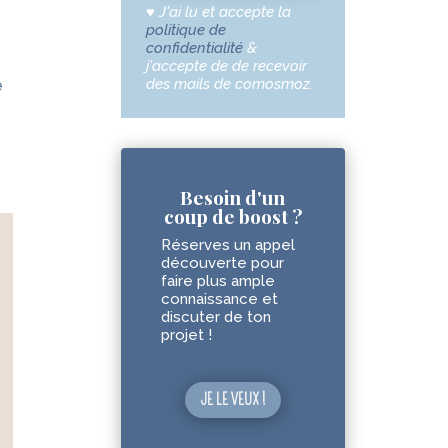
♥
J'ai lu et accepte la
politique de
confidentialité
&
j'accepte de de recevoir
des mails de comosmoz.
e
Besoin d'un
coup de boost ?
Réserves un appel
découverte pour
faire plus ample
connaissance et
discuter de ton
projet !
JE LE VEUX !