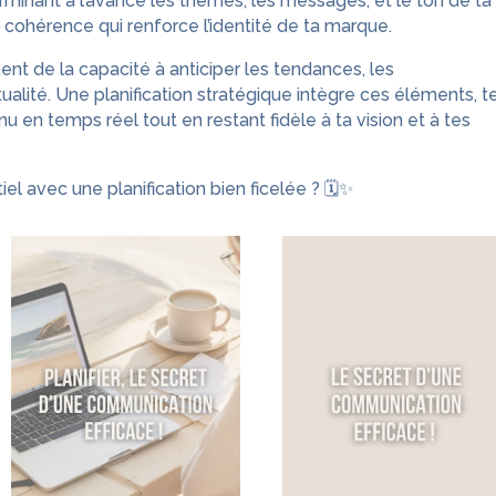
rminant à l’avance les thèmes, les messages, et le ton de ta
cohérence qui renforce l’identité de ta marque.
t de la capacité à anticiper les tendances, les
ualité. Une planification stratégique intègre ces éléments, t
u en temps réel tout en restant fidèle à ta vision et à tes
iel avec une planification bien ficelée ? 🗓️✨