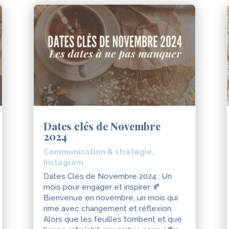
Dates clés de Novembre
2024
Communication & stratégie
,
Instagram
Dates Clés de Novembre 2024 : Un
mois pour engager et inspirer 🍂
Bienvenue en novembre, un mois qui
rime avec changement et réflexion.
Alors que les feuilles tombent et que