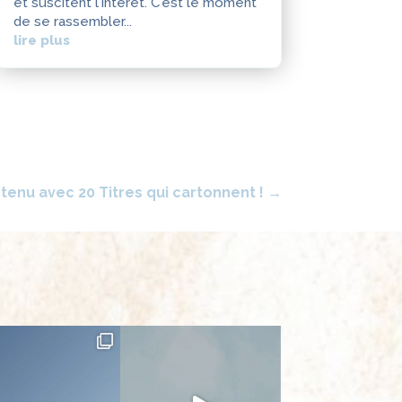
et suscitent l'intérêt. C'est le moment
de se rassembler...
lire plus
enu avec 20 Titres qui cartonnent !
→