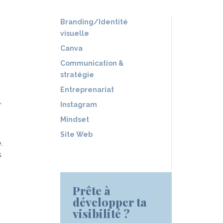
Branding/Identité
visuelle
Canva
Communication &
stratégie
Entreprenariat
,
Instagram
Mindset
Site Web
.
s
Prête à
développer ta
visibilité ?