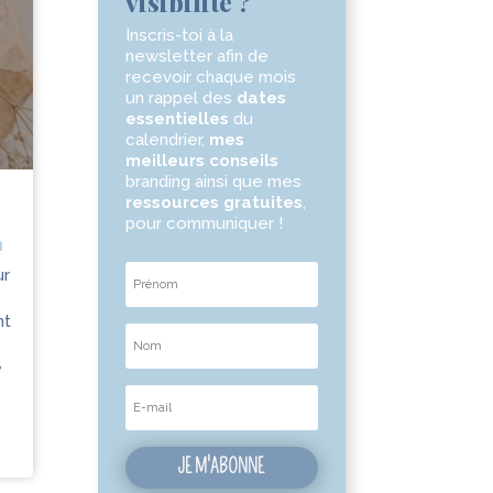
visibilité ?
Inscris-toi à la
newsletter
afin de
recevoir chaque mois
un rappel des
dates
essentielles
du
calendrier,
mes
meilleurs conseils
branding ainsi que mes
ressources gratuites
,
pour communiquer !
m
ur
nt
e
JE M'ABONNE