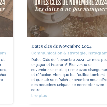
Dates clés de Novembre 2024
ram
Communication & stratégie
,
Instagra
 et
Dates Clés de Novembre 2024 : Un mois po
n
engager et inspirer 🍂 Bienvenue en
ions,
novembre, un mois qui rime avec changeme
cher
et réflexion. Alors que les feuilles tombent
ée
et que l'air se rafraîchit, novembre nous offr
des occasions uniques de connecter avec
notre...
lire plus