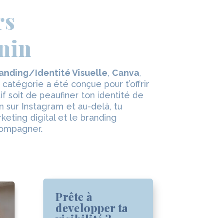
rs
inin
anding/Identité Visuelle
,
Canva
,
 catégorie a été conçue pour t’offrir
f soit de peaufiner ton identité de
 sur Instagram et au-delà, tu
eting digital et le branding
ccompagner.
Catégories
Prête à
developper ta