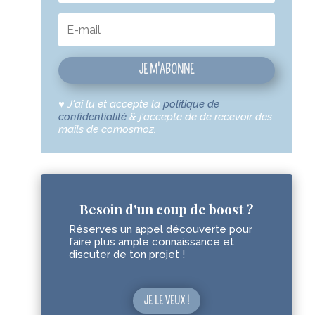
JE M'ABONNE
♥
J'ai lu et accepte la
politique de
confidentialité
& j'accepte de de recevoir des
mails de comosmoz.
Besoin d'un coup de boost ?
Réserves un appel découverte pour
faire plus ample connaissance et
discuter de ton projet !
JE LE VEUX !