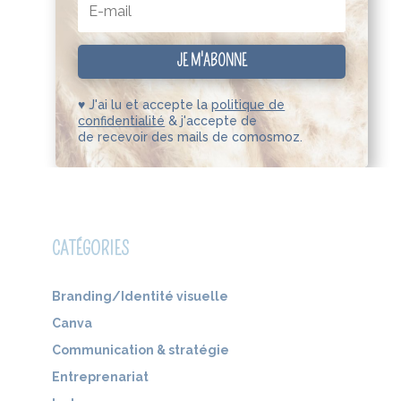
JE M'ABONNE
♥ J'ai lu et accepte la
politique de
confidentialité
& j'accepte de
de recevoir des mails de comosmoz.
CATÉGORIES
Branding/Identité visuelle
Canva
Communication & stratégie
Entreprenariat