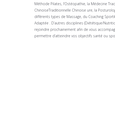
Méthode Pilates, l’Ostéopathie,
la Médecine Trad
ChinoiseTraditionnelle Chinoise ure
, la Posturolo
différents types de Massage, du
Coaching Sporti
Adaptée
. D’autres disciplines (
Diététique/Nutriti
rejoindre prochainement afin de vous accompag
permettre d’atteindre vos objectifs santé ou spor