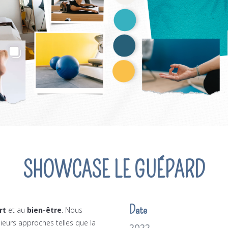
SHOWCASE LE GUÉPARD
Date
rt
et au
bien-être
. Nous
ieurs approches telles que la
2022