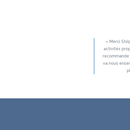
« Merci Sté
activités pro
recommande m
va nous ense
p