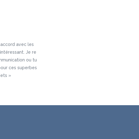
n accord avec les
intéressant. Je re
mmunication ou tu
pour ces superbes
jets »