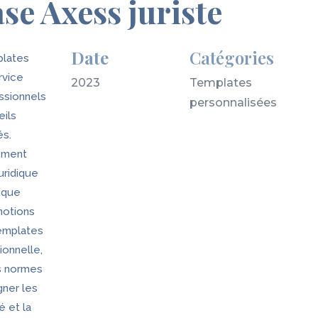
e Axess juriste
Date
Catégories
plates
rvice
2023
Templates
essionnels
personnalisées
eils
és.
ement
uridique
ique
notions
templates
ionnelle,
s normes
gner les
é et la