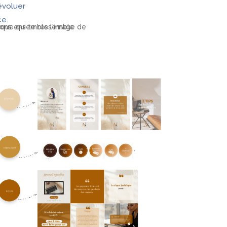
évoluer
ce.