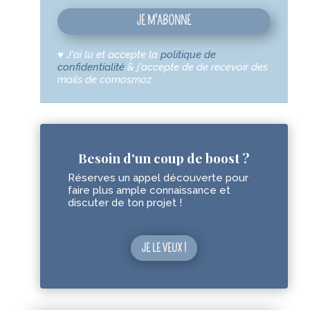
JE M'ABONNE
♥
J'ai lu et accepte la
politique de
confidentialité
& j'accepte de de recevoir des
mails de comosmoz.
Besoin d'un coup de boost ?
Réserves un appel découverte pour
faire plus ample connaissance et
discuter de ton projet !
JE LE VEUX !