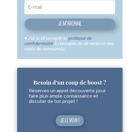
JE M'ABONNE
♥
J'ai lu et accepte la
politique de
confidentialité
& j'accepte de de recevoir des
mails de comosmoz.
Besoin d'un coup de boost ?
Réserves un appel découverte pour
faire plus ample connaissance et
discuter de ton projet !
JE LE VEUX !