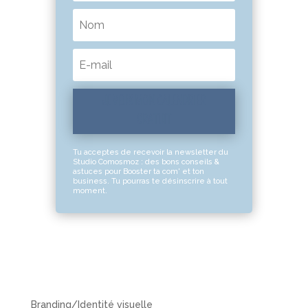
JE VEUX MON CALENDRIER
GRATUIT
Tu acceptes de recevoir la newsletter du
Studio Comosmoz : des bons conseils &
astuces pour Booster ta com' et ton
business. Tu pourras te désinscrire à tout
moment.
Branding/Identité visuelle