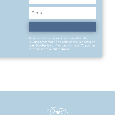
JE VEUX MON CALENDRIER GRATUIT
Tu acceptes de recevoir la newsletter du
Studio Comosmoz : des bons conseils & astuces
pour Booster ta com' et ton business. Tu pourras
te désinscrire à tout moment.