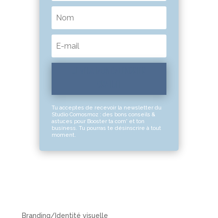
JE VEUX MON CALENDRIER
GRATUIT
Tu acceptes de recevoir la newsletter du
Studio Comosmoz : des bons conseils &
astuces pour Booster ta com' et ton
business. Tu pourras te désinscrire à tout
moment.
Branding/Identité visuelle