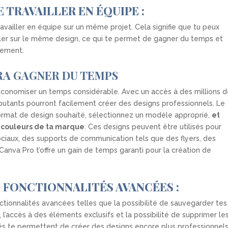
E TRAVAILLER EN ÉQUIPE :
vailler en équipe sur un même projet. Cela signifie que tu peux
iller sur le même design, ce qui te permet de gagner du temps et
lement.
ERA GAGNER DU TEMPS
s économiser un temps considérable. Avec un accès à des millions d
tants pourront facilement créer des designs professionnels. Le
 format de design souhaité, sélectionnez un modèle approprié,
et
s couleurs de ta marque
. Ces designs peuvent être utilisés pour
ociaux, des supports de communication tels que des flyers, des
Canva Pro t’offre un gain de temps garanti pour la création de
 FONCTIONNALITÉS AVANCÉES :
ctionnalités avancées telles que la possibilité de sauvegarder tes
 l’accès à des éléments exclusifs et la possibilité de supprimer le
tés te permettent de créer des designs encore plus professionnels