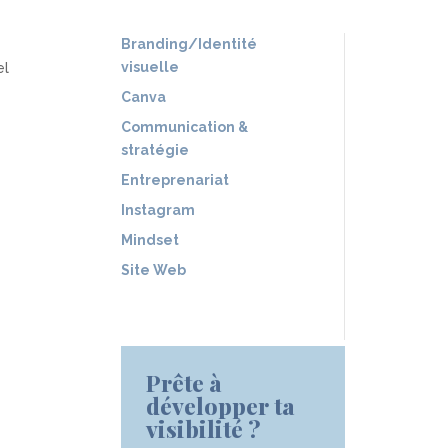
Branding/Identité
visuelle
el
Canva
Communication &
stratégie
Entreprenariat
Instagram
Mindset
Site Web
Prête à
développer ta
visibilité ?