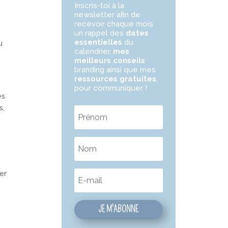
Inscris-toi à la
newsletter
afin de
recevoir chaque mois
un rappel des
dates
essentielles
du
u
calendrier,
mes
meilleurs conseils
branding ainsi que mes
ressources gratuites
,
pour communiquer !
es
s,
er
JE M'ABONNE