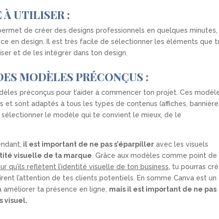
 À UTILISER :
ui permet de créer des designs professionnels en quelques minutes,
e en design. Il est très facile de sélectionner les éléments que t
liser et de les intégrer dans ton design.
 DES MODÈLES PRÉCONÇUS :
dèles préconçus pour t’aider à commencer ton projet. Ces modèl
 et sont adaptés à tous les types de contenus (affiches, bannière
t de sélectionner le modèle qui te convient le mieux, de le
endant,
il est important de ne pas s’éparpiller
avec les visuels
tité visuelle de ta marque
. Grâce aux modèles comme point de
r qu’ils reflètent l’identité visuelle de ton business
, tu pourras cré
irent l’attention de tes clients potentiels. En somme Canva est un
 à améliorer ta présence en ligne,
mais il est important de ne pas
 visuel.