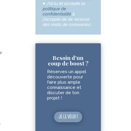
♥
J'ai lu et accepte la
politique de
confidentialité
&
j'accepte de de recevoir
des mails de comosmoz.
e
Besoin d'un
coup de boost ?
Réserves un appel
découverte pour
faire plus ample
connaissance et
discuter de ton
projet !
JE LE VEUX !
s
.