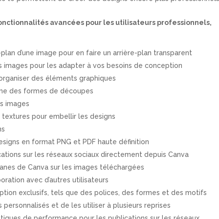
onctionnalités avancées pour les utilisateurs professionnels,
e-plan d’une image pour en faire un arrière-plan transparent
es images pour les adapter à vos besoins de conception
 organiser des éléments graphiques
me des formes de découpes
es images
 textures pour embellir les designs
ns
designs en format PNG et PDF haute définition
lications sur les réseaux sociaux directement depuis Canva
igranes de Canva sur les images téléchargées
boration avec d’autres utilisateurs
ion exclusifs, tels que des polices, des formes et des motifs
personnalisés et de les utiliser à plusieurs reprises
istiques de performance pour les publications sur les réseaux