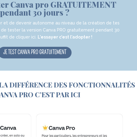
ester Canva pro GRATUITEMENT
pendant 30 jours ?
r et de devenir autonome au niveau de la création de tes
 de tester la version Canva PRO gratuitement
pendant 30
 suffit de cliquer ici.
L’essayer c’est l’adopter !
JE TEST CANVA PRO GRATUITEMENT
 LA DIFFÉRENCE DES FONCTIONNALITÉS 
ANVA PRO C’EST PAR ICI