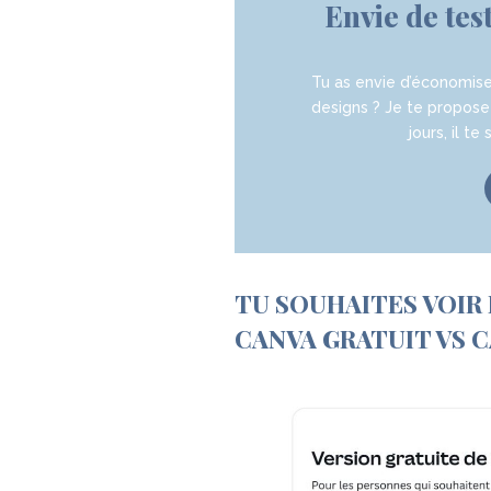
Envie de t
Tu as envie d’économise
designs ? Je te propose
jours
, il te
TU SOUHAITES VOIR
CANVA GRATUIT VS C