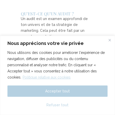
QU’EST-CE QU’UN AUDIT ?
Un audit est un examen approfondi de
ton univers et de ta stratégie de
marketing. Cela peut être fait par un
expert en marketing ou par une
entreprise spécialisée dans les audits..
Nous apprécions votre vie privée
L’objectif d’un audit est de t’aider à
Nous utilisons des cookies pour améliorer l'expérience de
améliorer ta stratégie, ta visibilité sur tes
navigation, diffuser des publicités ou du contenu
différents supports de communication en
personnalisé et analyser notre trafic. En cliquant sur «
identifiant les forces et les faiblesses de
Accepter tout » vous consentez à notre utilisation des
ta marque et en proposant des
cookies.
Politique relative aux cookies
recommandations pour améliorer ta
présence en ligne.
Accepter tout
DEUX TYPES D’AUDIT ?
AUDIT INSTAGRAM
Refuser tout
Il peut être utile pour toute personne ou